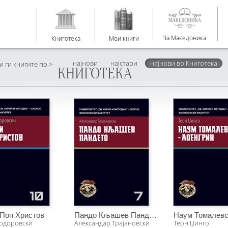
За Македоника
Книготека
Мои книги
За нас
најнови
најстари
најнови во Книготека
 ги книгите по >
КНИГОТЕКА
E-книга VS Книга
Услови за користење
Автори
Книги
Контакт
 Поп Христов
Пандо Кљашев Пандето
Тодоровски
Александар Трајановски
Теон Џинго