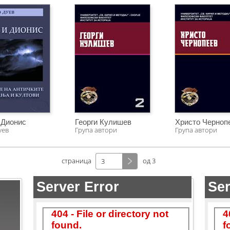
 Дионис
Георги Кулишев
Христо Черноп
уев
Група автори
Група автори
страница
од 3