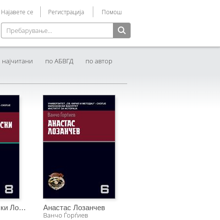
Најавете се
Регистрација
Помош
Упатство Македоника
Помош при регистрирање
најчитани
по АБВГД
по автор
Наум Томалевски Лоенгрин
Анастас Лозанчев
Ванчо Ѓорѓиев