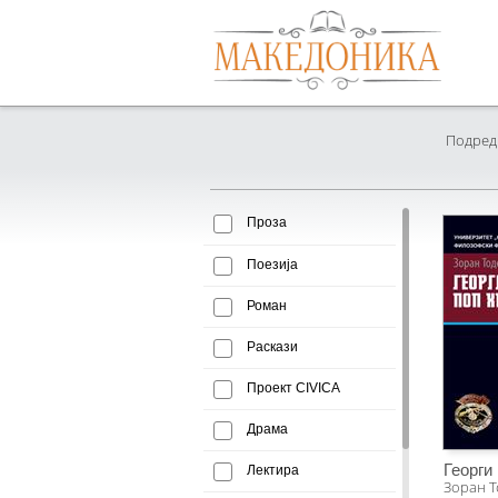
Подреди
Проза
Поезија
Роман
Раскази
Проект CIVICA
Драма
Георги
Лектира
Зоран 