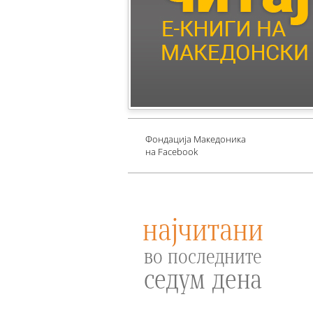
Children's Literature
Млади автори
Е-книги за едукација
против зависности и
привлекување среќа
Проект UNESCO
Фондација Македоника
на Facebook
најчитани
во последните
седум дена