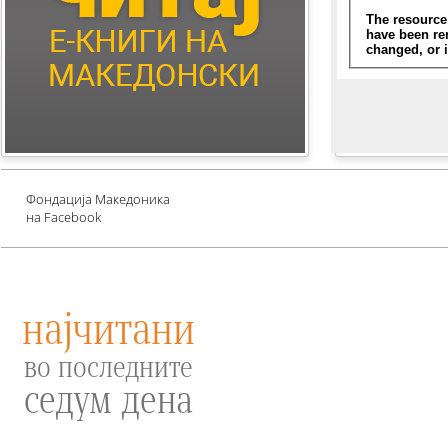
Children's Literature
Млади автори
Е-книги за едукација
против зависности и
привлекување среќа
Проект UNESCO
Фондација Македоника
на Facebook
најчитани
во последните
седум дена