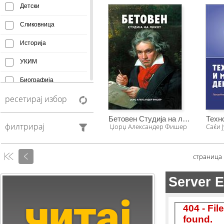
Детски
Сликовница
Историја
УКИМ
Биографија
ресетирај избор
Афоризми
Монографија
Бетовен Студија на ликот
филтрирај
Џорџ Александер Фишер
Саќи 
Creative Commons
Манускрипт
страница
Антологија
Фељтон
Колумни