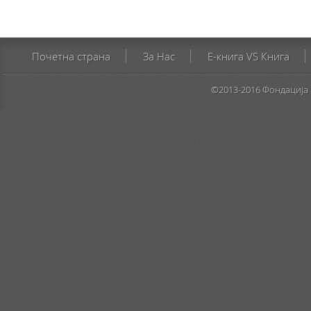
Почетна страна
За Нас
E-книга VS Книга
©2013-2016 Фондација 