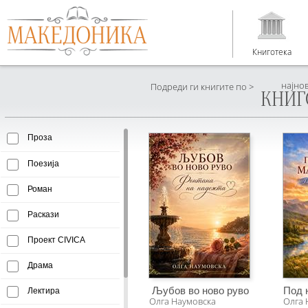
Книготека
најно
Подреди ги книгите по >
КНИГ
Проза
Поезија
Роман
Раскази
Проект CIVICA
Драма
Љубов во ново руво
Под 
Лектира
Олга Наумовска
Олга 