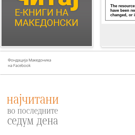
Children's Literature
Млади автори
Е-книги за едукација
против зависности и
привлекување среќа
Проект UNESCO
Фондација Македоника
на Facebook
најчитани
во последните
седум дена