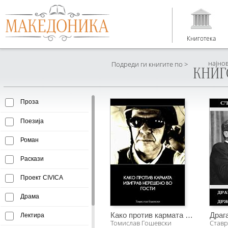
Книготека
најно
Подреди ги книгите по >
КНИГ
Проза
Поезија
Роман
Раскази
Проект CIVICA
Драма
Како против кармата изиграв нерешено во гости
Лектира
Томислав Гошевски
Ставр