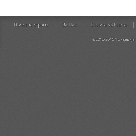
Почетна страна
За Нас
E-книга VS Книга
©2013-2016 Фондација 