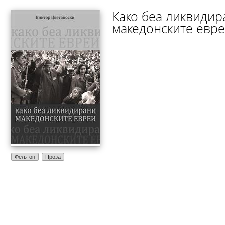
Како беа ликвидир
македонските евр
Фељтон
Проза