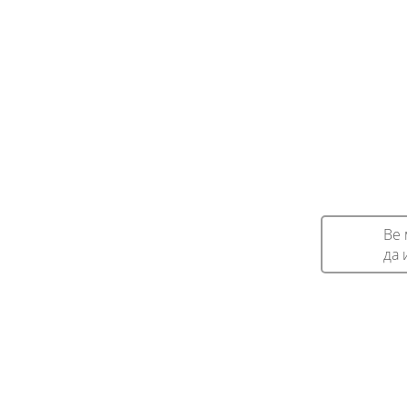
Ве 
да 