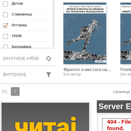
Детски
Сликовница
Историја
УКИМ
Биографија
ресетирај избор
Афоризми
Монографија
Фронтот и местата на сеќавање во Република Македонија
филтрирај
Без автор
Без а
Creative Commons
Манускрипт
страница
Антологија
Фељтон
Колумни