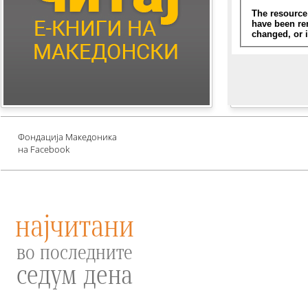
Children's Literature
Млади автори
Е-книги за едукација
против зависности и
привлекување среќа
Проект UNESCO
Фондација Македоника
на Facebook
најчитани
во последните
седум дена