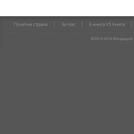
Почетна страна
За Нас
E-книга VS Книга
©2013-2016 Фондација 