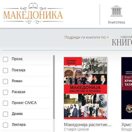
Книготека
најно
Подреди ги книгите по >
КНИГ
Проза
Поезија
Роман
Раскази
Проект CIVICA
Драма
Македонија распетие и вознес
Хрис
Лектира
Ставре Џиков
Владо