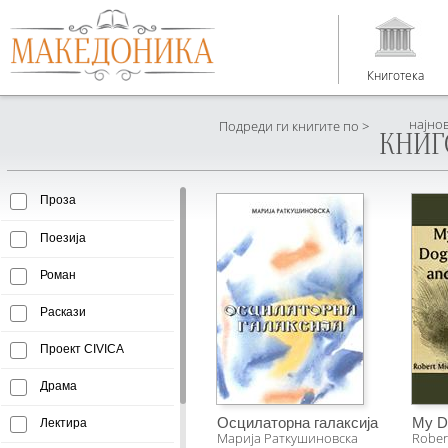
Книготека
најно
Подреди ги книгите по >
КНИГ
Проза
Поезија
Роман
Раскази
Проект CIVICA
Драма
Осцилаторна галаксија
My Do
Лектира
Марија Раткушиновска
Rober