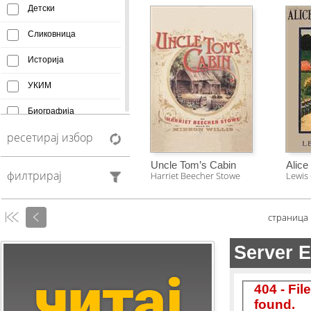
Детски
Сликовница
Историја
УКИМ
Биографија
ресетирај избор
Афоризми
Монографија
Uncle Tom’s Cabin
Alice
филтрирај
Harriet Beecher Stowe
Lewis 
Creative Commons
Манускрипт
страница
Антологија
Фељтон
Колумни