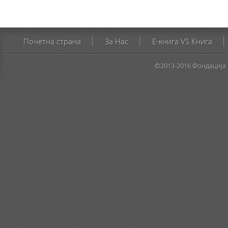
Почетна страна
За Нас
E-книга VS Книга
©2013-2016 Фондација 