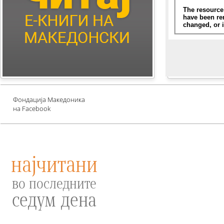
Children's Literature
Млади автори
Е-книги за едукација
против зависности и
привлекување среќа
Проект UNESCO
Фондација Македоника
на Facebook
најчитани
во последните
седум дена