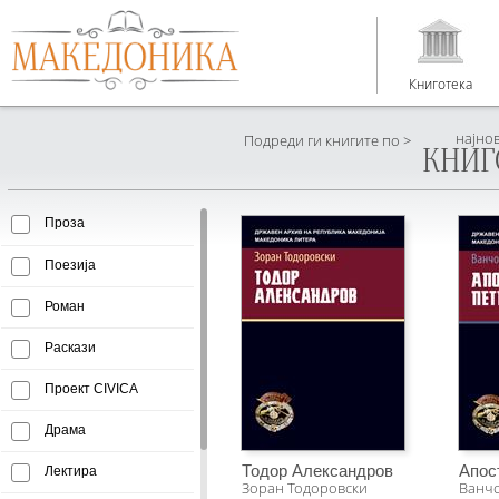
Книготека
најно
Подреди ги книгите по >
КНИГ
Проза
Поезија
Роман
Раскази
Проект CIVICA
Драма
Тодор Александров
Апос
Лектира
Зоран Тодоровски
Ванчо