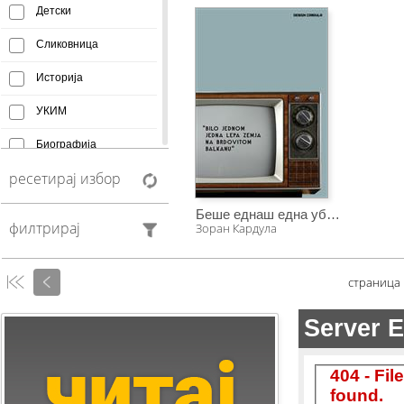
Детски
Сликовница
Историја
УКИМ
Биографија
ресетирај избор
Афоризми
Монографија
Беше еднаш една убава земја на брдовитиот Балкан
филтрирај
Зоран Кардула
Creative Commons
Манускрипт
страница
Антологија
Фељтон
Колумни