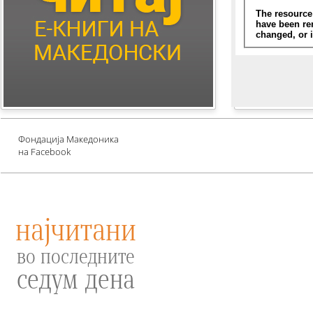
Children's Literature
Млади автори
Е-книги за едукација
против зависности и
привлекување среќа
Проект UNESCO
Фондација Македоника
на Facebook
најчитани
во последните
седум дена