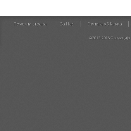
Почетна страна
За Нас
E-книга VS Книга
©2013-2016 Фондација 