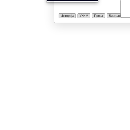
Историја
УКИМ
Проза
Биографија