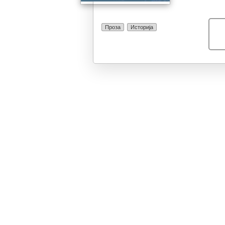
Проза
Историја