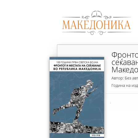
Фронто
сеќава
Македо
Автор: Без ав
Година на из
.