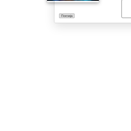
да отворат но
на поетиката, 
чита.
Поезија