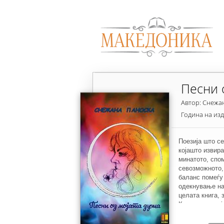
Песни 
Автор: Снежа
Година на из
Поезија што с
којашто извира
минатото, спо
севозможното,
баланс помеѓу
одекнување на
целата книга, 
Книгата поезиј
песни, привле
поезијата, со 