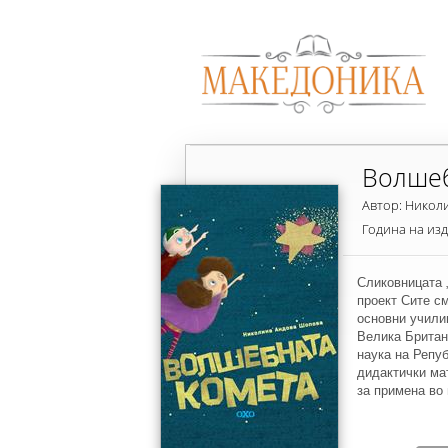
Волшеб
Автор: Никол
Година на из
Сликовницата 
проект Сите см
основни учили
Велика Британ
наука на Репу
дидактички ма
за примена во
учениците од 
наставните со
околината“ и 