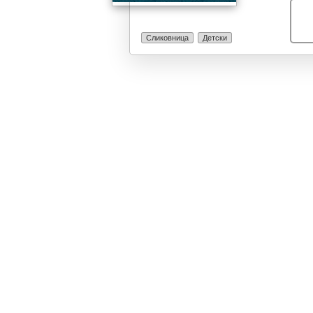
дадената мето
програма инте
различност во
Сликовница
Детски