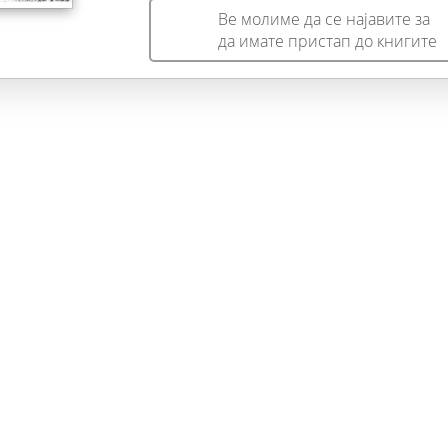
додворување на жените од господата Рабуш и
Ве молиме да се најавите за
Плиткавода за да се извлече од тешката финансиска
да имате пристап до книгите
состојба и неговото насамарување, И споредниот –
романтичната приказна за младата мома Ана Рабуш,
нејзините додворувачи и мажачката со Фентон.