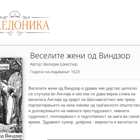
Веселите жени од Виндзор
Автор: Вилијам Шекспир
Година на издавање: 1623
Веселите жени од Виндзор е драма чие дејство целосно
се случува во Англија и низ кое се дава верна слика на
веселата Англија од крајот на Шеснаесеттиот век преку
портретирањето на низа ликови од граѓанското општество
и доловувањето на нивната простодушност, нивната
срдечност, полнокрвност и подготвеност за шега во секое
време. Здравиот хумор, доброна - мерноста и веселоста
брзгаат од секој стих, секоја реченица, секоја реплика и
сe е кажано на едноставен, разговорен но мошне духовит
јазик. Главниот заплет – Фалстафовото лажно