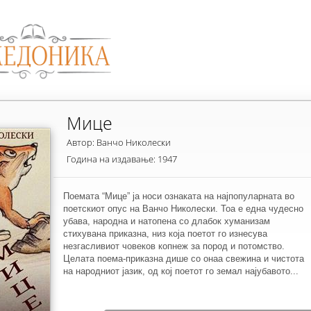
Мице
Автор: Ванчо Николески
Година на издавање: 1947
Поемата “Мице” ја носи ознаката на најпопуларната во
поетскиот опус на Ванчо Николески. Тоа е една чудесно
убава, народна и натопена со длабок хуманизам
стихувана приказна, низ која поетот го изнесува
незгасливиот човеков копнеж за пород и потомство.
Целата поема-приказна дише со онаа свежина и чистота
на народниот јазик, од кој поетот го земал најубавото...