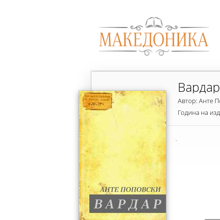
Вардар
Автор: Анте 
Година на из
.