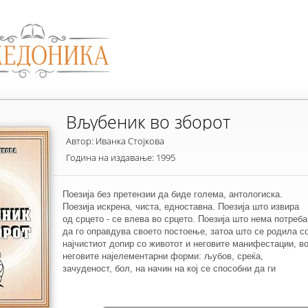
Вљубеник во зборот
Автор: Иванка Стојкова
Година на издавање: 1995
Поезија без претензии да биде голема, антологиска.
Поезија искрена, чиста, едноставна. Поезија што извира
од срцето - се влева во срцето. Поезија што нема потреба
да го оправдува своето постоење, затоа што се родила с
најчистиот допир со животот и неговите манифестации, в
неговите најелементарни форми: љубов, среќа,
зачуденост, бол, на начин на кој се способни да ги
доживеат само децата и поетите.