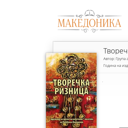
Твореч
Автор: Група 
Година на из
.