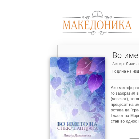
Во име
Автор: Лидиј
Година на из
Ако метафорат
го заборавил в
(човекот), тог
прецесот на и
остава да “сра
Гласот на Мер
став во однос
поставува се 
во даденоста н
можноста за с