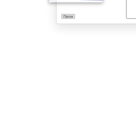
боговите и за о
конечните одго
животот како п
Проза