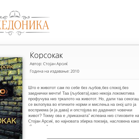
Ќорсокак
Автор: Стојан Арсиќ
Година на издавање: 2010
Што е животот сам по себе без љубов,без спокој,без
заеднички мечти! Таа (љубовта),како некоја локомотива
профучува низ тркалото на животот. Но, дали таа секога
се вклопува во етичките норми и мислења на оној што ја
восприема (и ја дава) и опстојува во дадениот човечки
живот? Токму ова е „приказната” испеана низ стиховите н
Стојан Арсиќ, во најновата збирка поезија, насловена како
„Ќорсокак”.