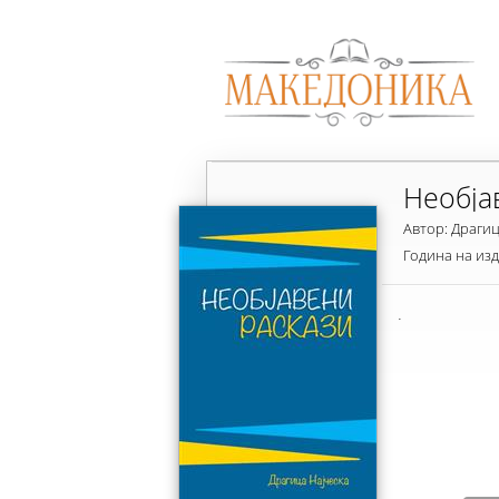
Необја
Автор: Драгиц
Година на из
.