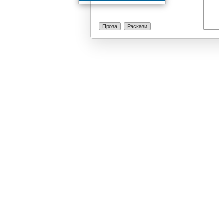
Проза
Раскази