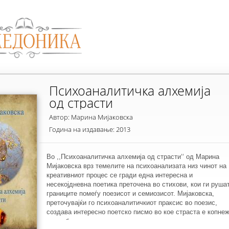
Психоаналитичка алхемија
од страсти
Автор: Марина Мијаковска
Година на издавање: 2013
Во ,,Психоаналитичка алхемија од страсти‘‘ од Марина
Мијаковска врз темелите на психоанализата низ чинот на
креативниот процес се гради една интересна и
несекојдневна поетика преточена во стихови, кои ги руша
границите помеѓу поезисот и семиозисот. Мијаковска,
преточувајќи го психоаналитичкиот праксис во поезис,
создава интересно поетско писмо во кое страста е копне
да се биде уникатен и препознатлив во светот на