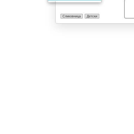
Сликовница
Детски