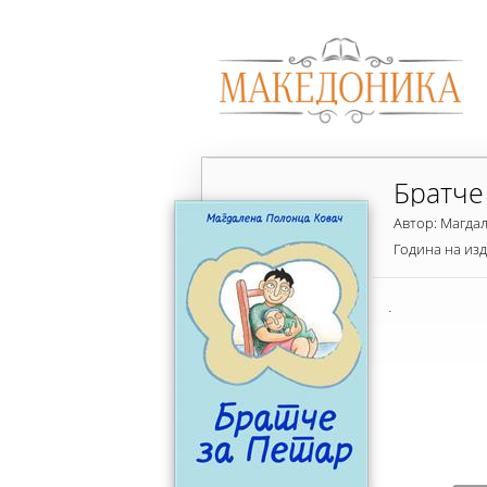
Братче
Автор: Магда
Година на из
.