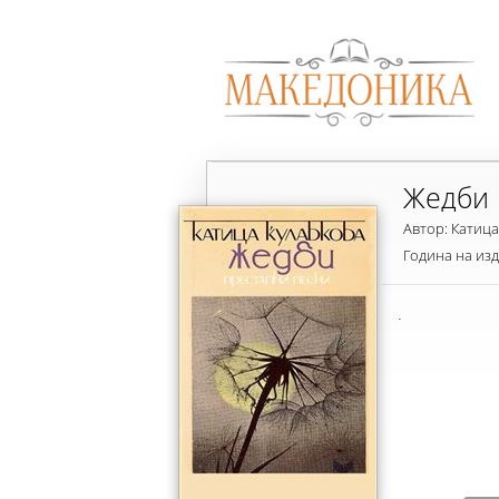
Жедби
Автор: Катица
Година на из
.