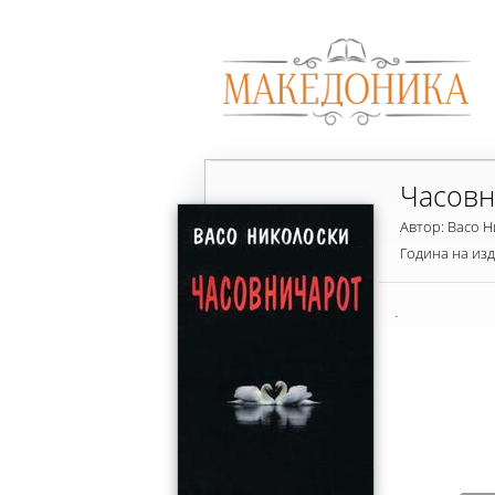
Часовн
Автор: Васо 
Година на из
.