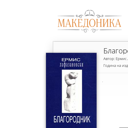
Благор
Автор: Ермис
Година на из
.