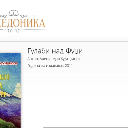
Гулаби над Фуџи
Автор: Александар Кујунџиски
Година на издавање: 2011
.