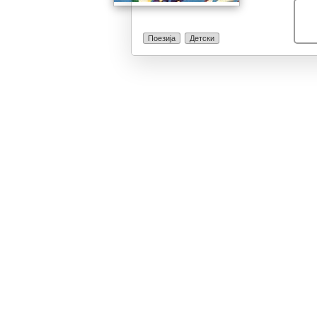
Поезија
Детски