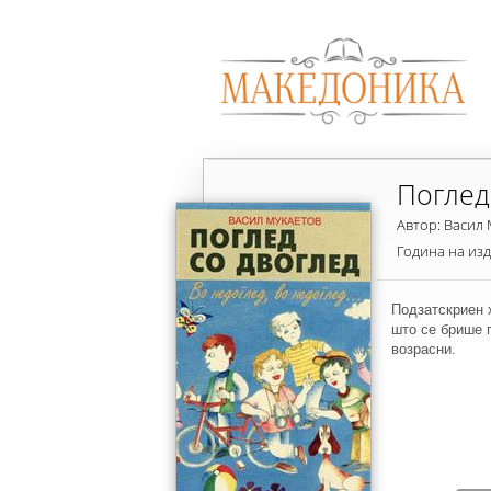
Поглед
Автор: Васил
Година на из
Подзатскриен 
што се брише г
возрасни.