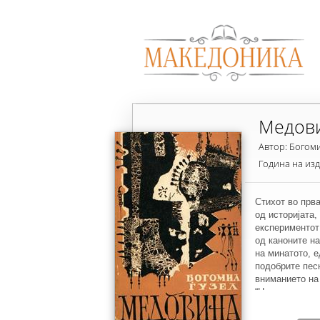
Медов
Автор: Богоми
Година на из
Стихот во прва
од историјата,
експериментот
од каноните н
на минатото, е
подобрите пес
вниманието на
“Наречници, ва
второто и трет
старата година