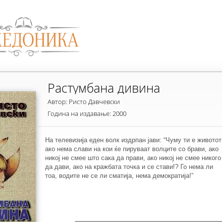
Растумбана дивина
Автор: Ристо Давчевски
Година на издавање: 2000
На телевизија еден волк издрпан јави: “Чуму ти е животот
ако нема слави на кои ќе пируваат волците со брави, ако
никој не смее што сака да прави, ако никој не смее никого
да дави, ако на кражбата точка и се стави!? Го нема ли
тоа, водите не се ли сматија, нема демократија!”