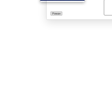
пат низ малите
далечните мори
по семејниот п
Роман
тоталитаризмо
Македонија... 
Старова го пр
која е веќе де
се читаат ни д
откријат посеб
јагулите...