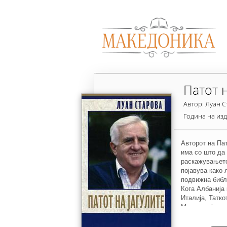
Патот н
Автор: Луан 
Година на из
Авторот на Пат
има со што да 
раскажувањето
појавува како 
подвижна библ
Кога Албанија 
Италија, Татко
Македонија, на
Езеро се потв
библиотеката.