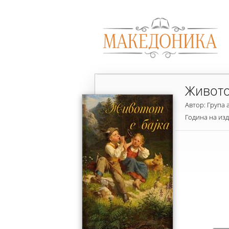
Живото
Автор: Група 
Година на из