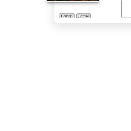
Поезија
Детски