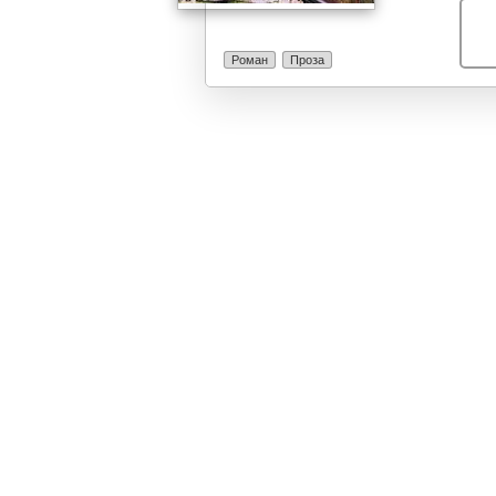
лик во оваа м
Роман
Проза