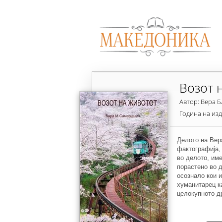
Возот 
Автор: Вера Б
Година на из
Делото на Вер
фактографија,
во делото, им
порастено во д
осознало кои и
хуманитарец к
целокупното д
последната ста
несреќна жена,
му послужила 