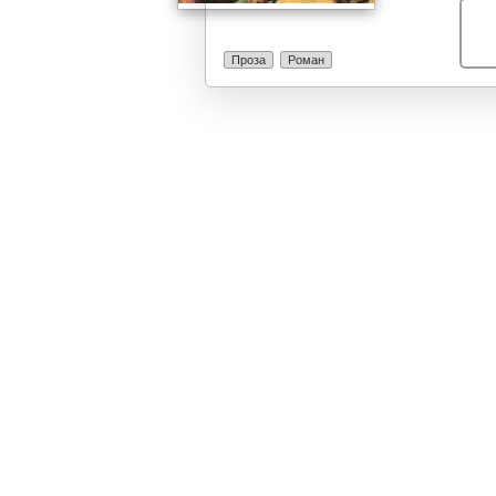
семејство. “Ск
кажувања, нап
широк круг чи
Проза
Роман
платно се одиг
придонесувајќ
Незаборавни с
описите на пр