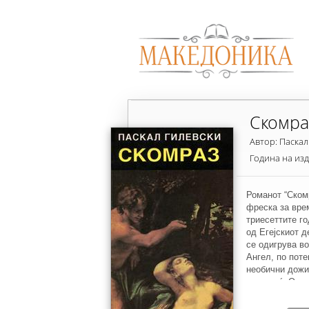
Скомра
Автор: Паскал
Година на из
Романот “Ском
фреска за вре
триесеттите г
од Егејскиот д
се одигрува во
Ангел, по поте
необични дожи
една ноќ. Од 
прекрасните с
голема љубов 