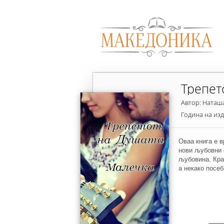
Трепет
Автор: Наташ
Година на из
Оваа книга е в
нови љубовни с
љубовина. Кра
а некако посеб