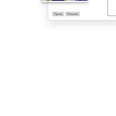
Проза
Раскази