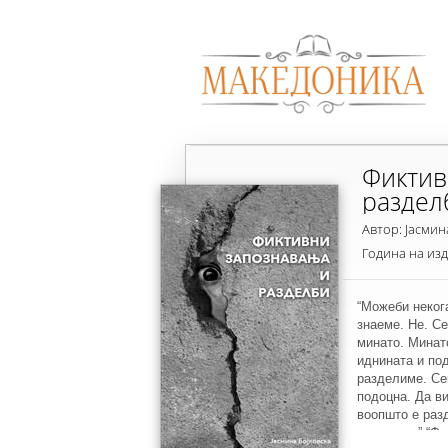
Фиктив
раздел
Автор: Јасмин
Година на из
“Можеби неког
знаеме. Не. Се
минато. Минат
иднината и по
разделиме. Се
подоцна. Да ви
воопшто е раз
умствена.” “Ф