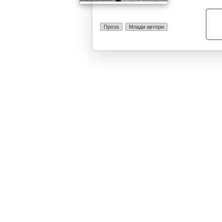
својствен за с
неколку минут
текстовите бе
Проза
Млади автори
кога тешко ги 
длабоко во себ
во сите, барем
брутална а, ис
најдлабоките 
секојдневна ко
кои ги потиска
да не уништат.