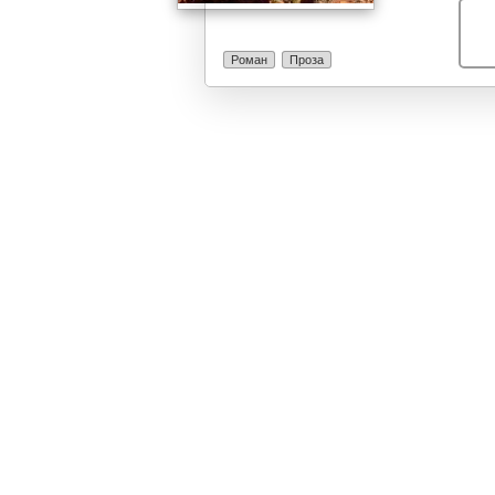
носечка фигур
Роман
Проза