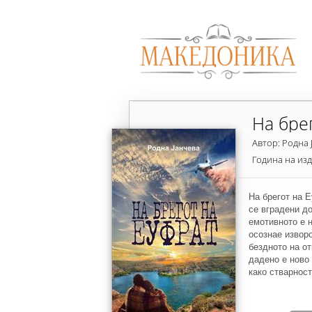
На бре
Автор: Родна 
Година на из
На брегот на Е
се вградени д
емотивното е 
осознае изворо
бездното на о
дадено е ново
како стварнос
доживуваат те
судбина. Глав
премрежија на