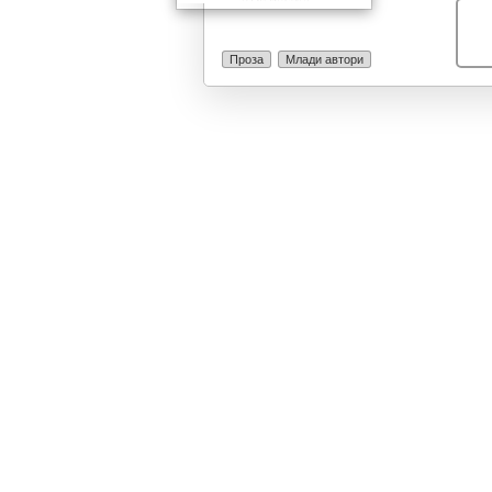
можност за пр
конкретново де
модерните ква
Проза
Млади автори
трендови, како
Сè на сè, ова
неподносливат
расипништво о
макотрпна реа