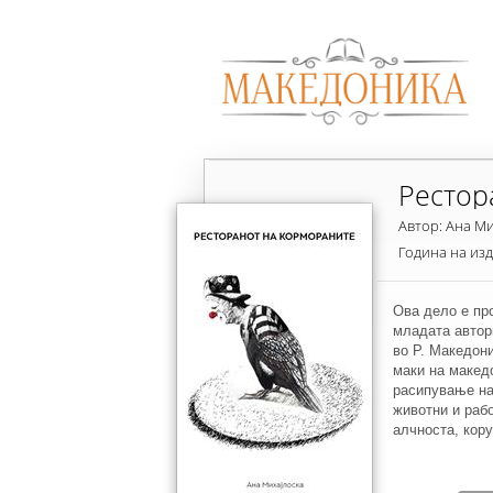
Рестор
Автор: Ана Ми
Година на из
Ова дело е пр
младата автор
во Р. Македон
маки на македо
расипување на
животни и рабо
алчноста, кору
високите поли
е прикажан изб
граѓани често 