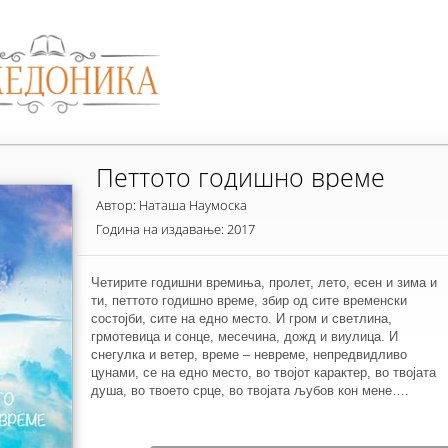
Петтото годишно време
Автор: Наташа Наумоска
Година на издавање: 2017
Четирите годишни времиња, пролет, лето, есен и зима и
ти, петтото годишно време, збир од сите временски
состојби, сите на едно место. И гром и светлина,
грмотевица и сонце, месечина, дожд и виулица. И
снегулка и ветер, време – невреме, непредвидливо
цунами, се на едно место, во твојот карактер, во твојата
душа, во твоето срце, во твојата љубов кон мене….