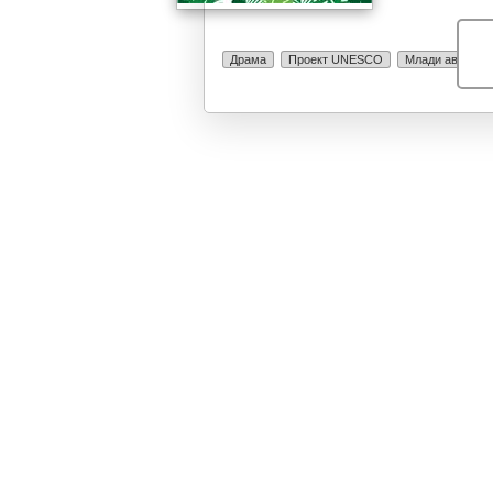
Драма
Проект UNESCO
Млади автори