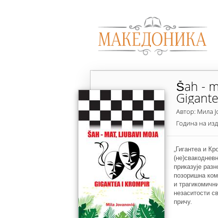
Šah - m
Gigante
Автор: Мила 
Година на из
„Гигантеа и Кр
(не)свакодневн
приказује раз
позоришна ком
и трагикомични
незаситости с
причу.