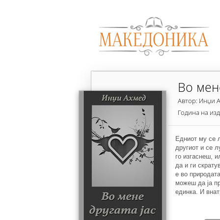
Во мене
Автор: Инџи 
Година на из
Едниот му се л
другиот и се л
го изгаснеш, и
да и ги скрату
е во природата
можеш да ја пр
единка. И внат
пламти ли е, с
во нејзини рац
Пенкалото е до