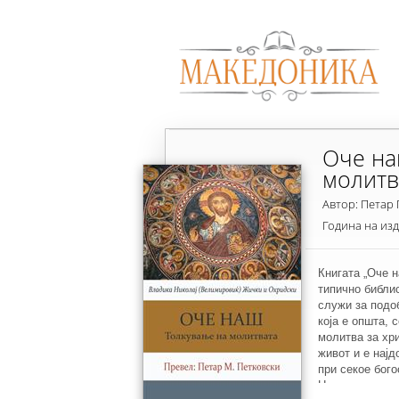
Оче на
молитв
Автор: Петар
Година на из
Книгата „Оче н
типично библис
служи за подо
која е општа, 
молитва за хри
живот и е најд
при секое бог
Напишано е на 