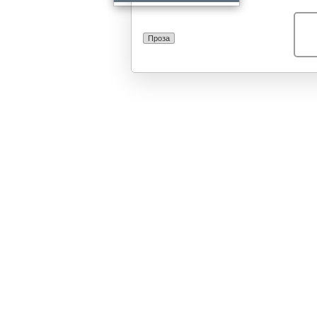
чист македонск
дело се здоби
Господовата м
Проза
седумдесет зб
целокупна бого
вистини и уште
Всушност е еде
земјата и тоа 
важи и ќе важи