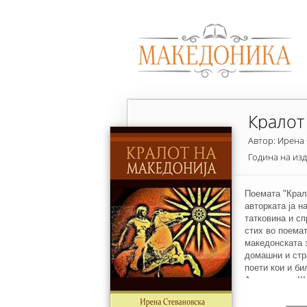
Кралот
Автор: Ирена
Година на из
Поемата "Крало
авторката ја 
татковина и сп
стих во поемат
македонската з
домашни и стра
поети кои и би
Александар II
сите настани о
ѕвездата на Аг