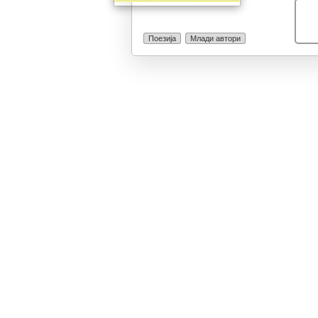
стане легенда 
македонска зем
Ирена е и еден
Поезија
Млади автори
крал на Македо