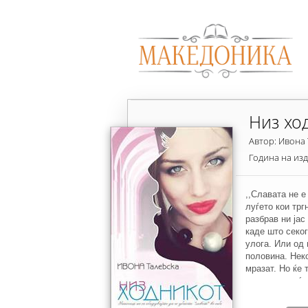
Низ хо
Автор: Ивона
Година на из
,,Славата не е
луѓето кои трг
разбрав ни јас
каде што секог
улога. Или од 
половина. Неко
мразат. Но ќе 
случувања, ќе
надолу. Се збо
одиш кон оние 