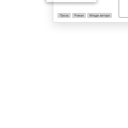
Ќе имаш толку
поблиску е сек
верници што в
Проза
Роман
Млади автори
забораваме. С
што не постои 
Најмалку љубо
внимание на о
еден човек од 
знаеш... А сит
остана на кучи