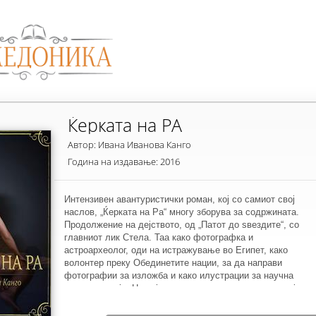
Ќерката на РА
Автор: Ивана Иванова Канго
Година на издавање: 2016
Интензивен авантуристички роман, кој со самиот свој
наслов, „Ќерката на Ра“ многу зборува за содржината.
Продолжение на дејството, од „Патот до ѕвездите“, со
главниот лик Стела. Таа како фотографка и
астроархеолог, оди на истражување во Египет, како
волонтер преку Обединетите нации, за да направи
фотографии за изложба и како илустрации за научна
енциклопедија. Но нејзината вистинска намера, на тој
аџилак, е да ги пронајде корените на нејзиниот починат
татко. Тука, наидува на многу изненадувања и сето тоа,