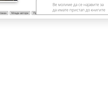
ќе резултира со целосен пресврт во нејзиниот живот.
Ве молиме да се најавите за
Романот е лесен, брзо читлив и исполнет со егзотика и
да имате пристап до книгите
романса.
Роман
Млади автори
Проект UNESCO