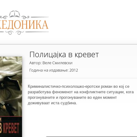
Полицајка в кревет
Автор: Веле Смилевски
Година на издавање: 2012
Криминалистичко-психолошко-еротски роман во кој се
разработува феноменот на конфликтните ситуации, кога
прогонувачите и прогонуваните во еден момент
доживуваат иста судбина.