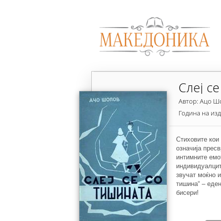
Слеј с
Автор: Ацо Ш
Година на из
Стиховите кои 
означија прес
интимните емо
индивидуалцит
звучат моќно и
тишина“ – еде
бисери!