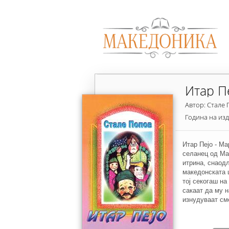
Итар П
Автор: Стале
Година на из
Итар Пејо - М
селанец од Ма
итрина, снаодл
македонската ш
тој секогаш на
сакаат да му н
изнудуваат сме