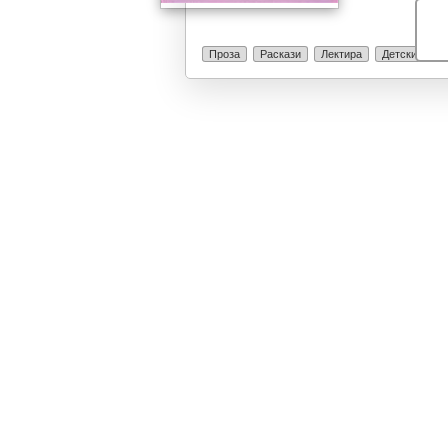
Проза
Раскази
Лектира
Детски