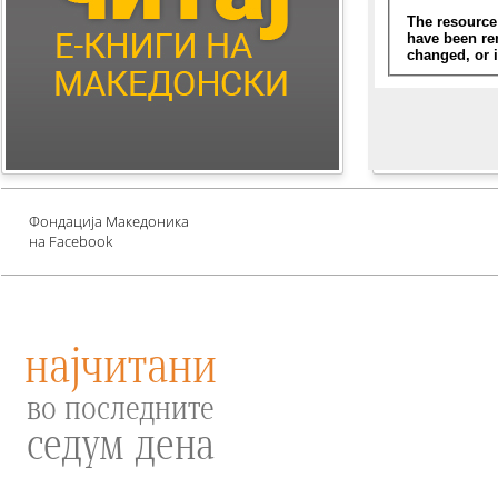
Children's Literature
Млади автори
Е-книги за едукација
против зависности и
привлекување среќа
Проект UNESCO
Фондација Македоника
на Facebook
најчитани
во последните
седум дена