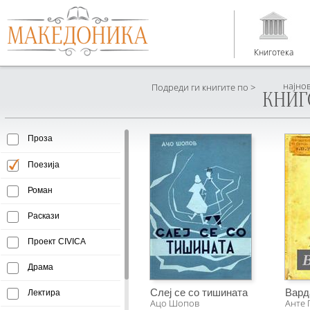
Книготека
најно
Подреди ги книгите по >
КНИГ
Проза
Поезија
Роман
Раскази
Проект CIVICA
Драма
Слеј се со тишината
Вард
Лектира
Ацо Шопов
Анте 