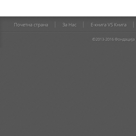
Почетна страна
За Нас
E-книга VS Книга
©2013-2016 Фондација 