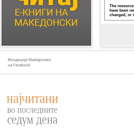
Children's Literature
Млади автори
Е-книги за едукација
против зависности и
привлекување среќа
Проект UNESCO
Фондација Македоника
на Facebook
најчитани
во последните
седум дена