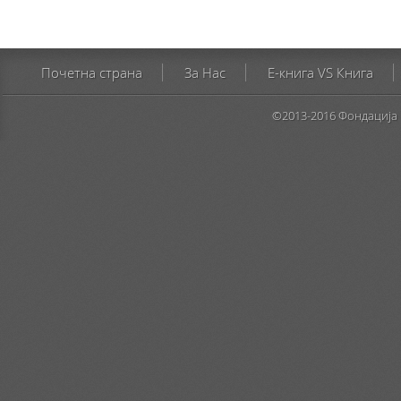
Почетна страна
За Нас
E-книга VS Книга
©2013-2016 Фондација 