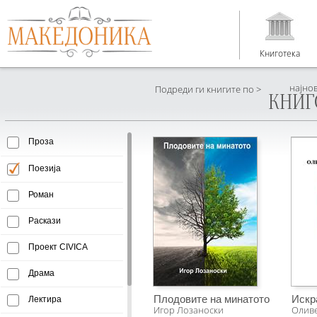
Книготека
најно
Подреди ги книгите по >
КНИГ
Проза
Поезија
Роман
Раскази
Проект CIVICA
Драма
Плодовите на минатото
Искр
Лектира
Игор Лозаноски
Олив