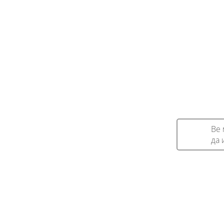
Ве 
да 