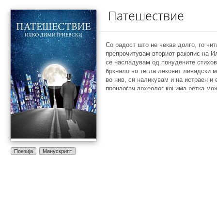
Патешествие
Со радост што не чекав долго, го чит
препрочитувам вториот ракопис на И
се насладувам од понудените стихов
бркнало во тегла лековит ливадски 
во нив, си наликувам и на истраен и 
пронаоѓач археолог кој има ретка мо
пластовите на вековите да ископа бл
мудрости. Восхитот расте како што о
поетот си ја распостила, разголува 
читателот за да му ги дари своите на
кои заради скромноста, се кријат меѓ
азно од зборови. По углед на славни
Прличев, Димитриески испишува пое
Поезија
Манускрипт
сакани, претците и потомците, свои, н
модерен јунак на 20 и 21 век, кој доб
своето родословно дрво. Длабоко е 
цврстината на исконските корени, как
младите ластари и затоа со особен п
занес, љубов и благодарност ги опев
пра, пра...) дедовци, таткото, мајката