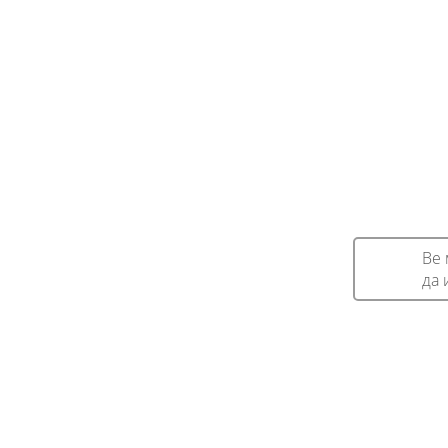
Ве 
да 